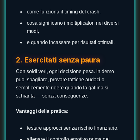
come funziona il timing del crash,
cosa significano i moltiplicatori nei diversi
modi,
e quando incassare per risultati ottimali.
2. Esercitati senza paura
Con soldi veri, ogni decisione pesa. In demo
puoi sbagliare, provare tattiche audaci o
semplicemente ridere quando la gallina si
schianta — senza conseguenze.
Vantaggi della pratica:
testare approcci senza rischio finanziario,
allenare il controllo emotivo prima del