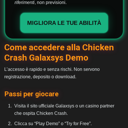
riferimenti
, non previsioni.
MIGLIORA LE TUE ABILITÀ
Come accedere alla Chicken
Crash Galaxsys Demo
L’accesso è rapido e senza rischi. Non servono
registrazione, deposito o download.
Passi per giocare
Visita il sito ufficiale Galaxsys o un casino partner
che ospita Chicken Crash.
Clicca su “Play Demo” o “Try for Free”.