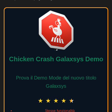
Chicken Crash Galaxsys Demo
Prova il Demo Mode del nuovo titolo
Galaxsys
★
★
★
★
★
Stesse funzionalità