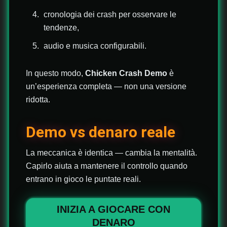
cronologia dei crash per osservare le
tendenze,
audio e musica configurabili.
In questo modo,
Chicken Crash Demo
è
un’esperienza completa — non una versione
ridotta.
Demo vs denaro reale
La meccanica è identica — cambia la mentalità.
Capirlo aiuta a mantenere il controllo quando
entrano in gioco le puntate reali.
INIZIA A GIOCARE CON
DENARO