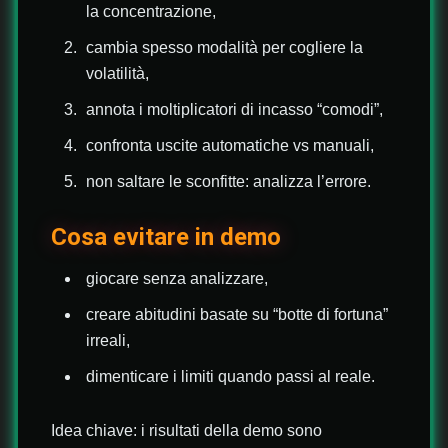
la concentrazione,
cambia spesso modalità per cogliere la
volatilità,
annota i moltiplicatori di incasso “comodi”,
confronta uscite automatiche vs manuali,
non saltare le sconfitte: analizza l’errore.
Cosa evitare in demo
giocare senza analizzare,
creare abitudini basate su “botte di fortuna”
irreali,
dimenticare i limiti quando passi al reale.
Idea chiave: i risultati della demo sono