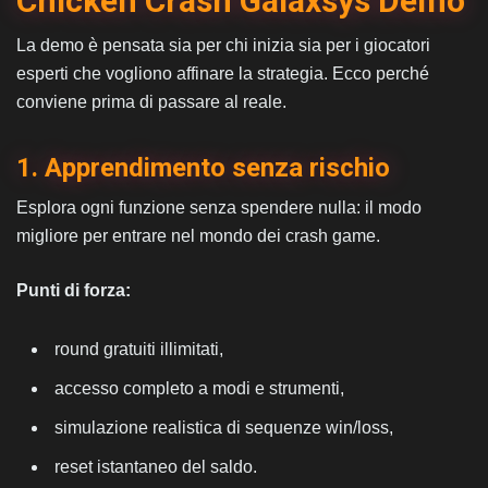
Chicken Crash Galaxsys Demo
La demo è pensata sia per chi inizia sia per i giocatori
esperti che vogliono affinare la strategia. Ecco perché
conviene prima di passare al reale.
1. Apprendimento senza rischio
Esplora ogni funzione senza spendere nulla: il modo
migliore per entrare nel mondo dei crash game.
Punti di forza:
round gratuiti illimitati,
accesso completo a modi e strumenti,
simulazione realistica di sequenze win/loss,
reset istantaneo del saldo.