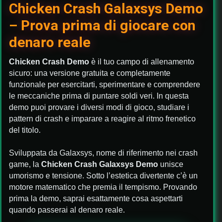
Chicken Crash Galaxsys Demo
– Prova prima di giocare con
denaro reale
Chicken Crash Demo
è il tuo campo di allenamento
sicuro: una versione gratuita e completamente
funzionale per esercitarti, sperimentare e comprendere
le meccaniche prima di puntare soldi veri. In questa
demo puoi provare i diversi modi di gioco, studiare i
pattern di crash e imparare a reagire al ritmo frenetico
del titolo.
Sviluppata da Galaxsys, nome di riferimento nei crash
game, la
Chicken Crash Galaxsys Demo
unisce
umorismo e tensione. Sotto l’estetica divertente c’è un
motore matematico che premia il tempismo. Provando
prima la demo, saprai esattamente cosa aspettarti
quando passerai al denaro reale.