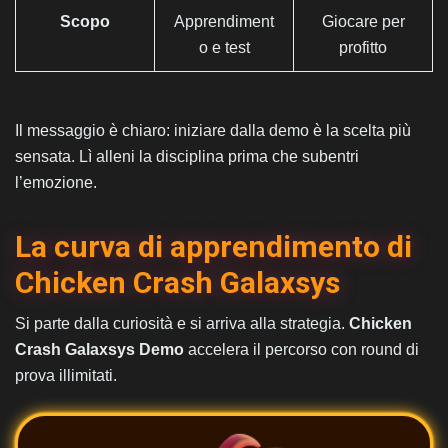
Scopo
Apprendiment
Giocare per
o e test
profitto
Il messaggio è chiaro: iniziare dalla demo è la scelta più
sensata. Lì alleni la disciplina prima che subentri
l’emozione.
La curva di apprendimento di
Chicken Crash Galaxsys
Si parte dalla curiosità e si arriva alla strategia.
Chicken
Crash Galaxsys Demo
accelera il percorso con round di
prova illimitati.