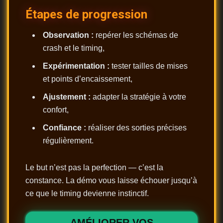
Étapes de progression
Observation :
repérer les schémas de
crash et le timing,
Expérimentation :
tester tailles de mises
et points d’encaissement,
Ajustement :
adapter la stratégie à votre
confort,
Confiance :
réaliser des sorties précises
régulièrement.
Le but n’est pas la perfection — c’est la
constance. La démo vous laisse échouer jusqu’à
ce que le timing devienne instinctif.
AMÉLIORER VOS