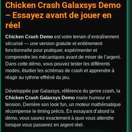
Chicken Crash Galaxsys Demo
– Essayez avant de jouer en
réel
Chicken Crash Demo
est votre terrain d’entraînement
sécurisé — une version gratuite et entièrement
fonctionnelle pour pratiquer, expérimenter et
comprendre les mécaniques avant de miser de l’argent.
Dans cette démo, vous pouvez tester les différents
modes, étudier les schémas de crash et apprendre à
réagir au rythme effréné du jeu.
Développée par Galaxsys, référence du genre crash, la
Chicken Crash Galaxsys Demo
marie humour et
tension. Derrière son look fun, un moteur mathématique
récompense le timing précis. En essayant d’abord la
démo, vous saurez exactement à quoi vous attendre
lorsque vous passerez en argent réel.