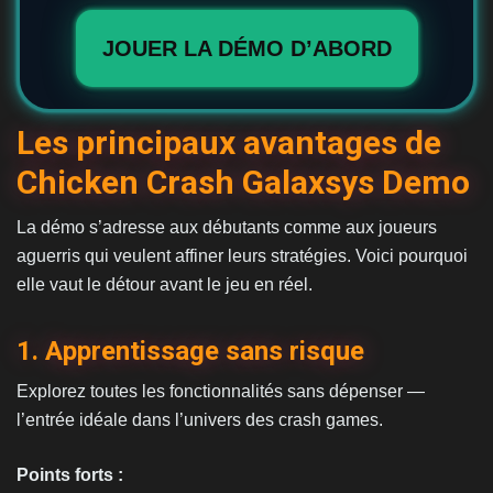
JOUER LA DÉMO D’ABORD
Les principaux avantages de
Chicken Crash Galaxsys Demo
La démo s’adresse aux débutants comme aux joueurs
aguerris qui veulent affiner leurs stratégies. Voici pourquoi
elle vaut le détour avant le jeu en réel.
1. Apprentissage sans risque
Explorez toutes les fonctionnalités sans dépenser —
l’entrée idéale dans l’univers des crash games.
Points forts :