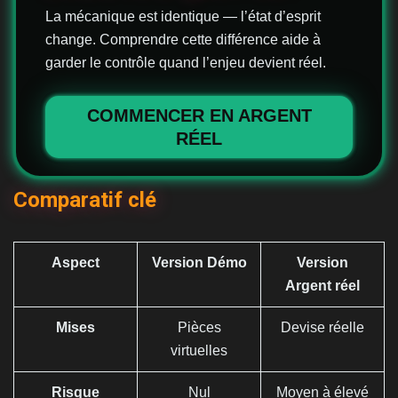
La mécanique est identique — l’état d’esprit
change. Comprendre cette différence aide à
garder le contrôle quand l’enjeu devient réel.
COMMENCER EN ARGENT
RÉEL
Comparatif clé
Aspect
Version Démo
Version
Argent réel
Mises
Pièces
Devise réelle
virtuelles
Risque
Nul
Moyen à élevé