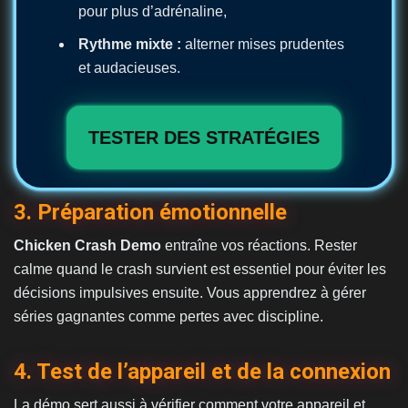
pour plus d’adrénaline,
Rythme mixte :
alterner mises prudentes
et audacieuses.
TESTER DES STRATÉGIES
3. Préparation émotionnelle
Chicken Crash Demo
entraîne vos réactions. Rester
calme quand le crash survient est essentiel pour éviter les
décisions impulsives ensuite. Vous apprendrez à gérer
séries gagnantes comme pertes avec discipline.
4. Test de l’appareil et de la connexion
La démo sert aussi à vérifier comment votre appareil et