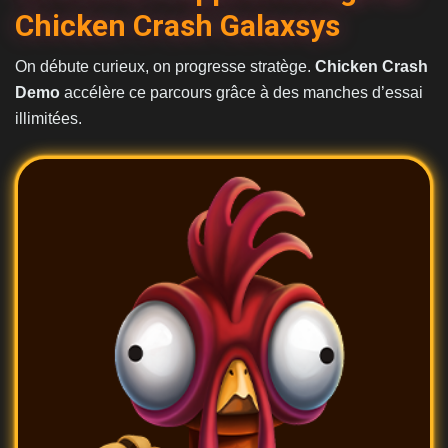
Chicken Crash Galaxsys
On débute curieux, on progresse stratège.
Chicken Crash
Demo
accélère ce parcours grâce à des manches d’essai
illimitées.