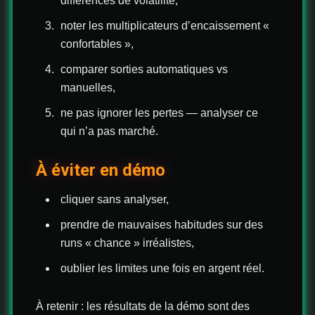
différences de volatilité,
noter les multiplicateurs d’encaissement «
confortables »,
comparer sorties automatiques vs
manuelles,
ne pas ignorer les pertes — analyser ce
qui n’a pas marché.
À éviter en démo
cliquer sans analyser,
prendre de mauvaises habitudes sur des
runs « chance » irréalistes,
oublier les limites une fois en argent réel.
À retenir : les résultats de la démo sont des