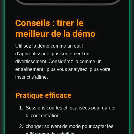
Conseils : tirer le
meilleur de la démo
Utilisez la démo comme un outil
d’apprentissage, pas seulement un
divertissement. Considérez-la comme un
entraînement : plus vous analysez, plus votre
instinct s’affine.
Pratique efficace
Sessions courtes et focalisées pour garder
la concentration,
changer souvent de mode pour capter les