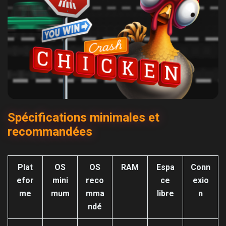
Spécifications minimales et
recommandées
Plat
OS
OS
RAM
Espa
Conn
efor
mini
reco
ce
exio
me
mum
mma
libre
n
ndé