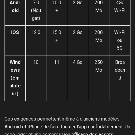
Andr
7.0
10.0
2 Go
200
4G/
oid
(Nou
+
Mo
Wi-Fi
gat)
iOS
12.0
15.0
2 Go
200
Wi-Fi
+
Mo
ou
5G
Wind
10
11
4 Go
250
Broa
ows
Mo
dban
(ém
d
ulate
ur)
Ces exigences permettent même à d’anciens modèles
Android et iPhone de faire tourner l’app confortablement. Un
code léger et une compression efficace des assets